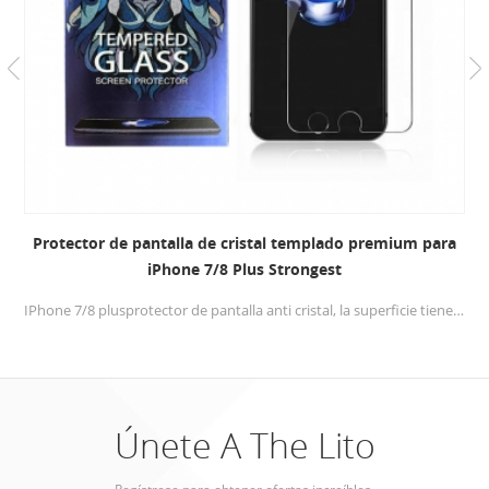
Protector de pantalla de cristal templado premium para
iPhone 7/8 Plus Strongest
IPhone 7/8 plusprotector de pantalla anti cristal, la superficie tiene una dureza de 9H, se templa más de 4 horas, protege perfectamente la pantalla de su teléfono.
Únete A The Lito