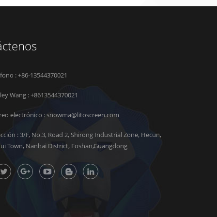
áctenos
éfono : +86-13544370021
rley Wang :
+8613544370021
reo electrónico :
snowma@litoscreen.com
ección : 3/F, No.3, Road 2, Shirong Industrial Zone, Hecun,
hui Town, Nanhai District, Foshan,Guangdong