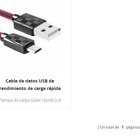
Cable de datos USB de
rendimiento de carga rápida
inteligente de larga duración
Tiempo de carga súper rápido y el
trenzado Fairview
diseño trenzado de Fairview, que
sfruta de la sincronización de datos
amp; cargar en cualquier lugar y en
cualquier momento.
Un total de
1
páginas