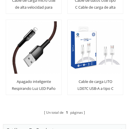
Cable de carga micro USB
Cable de datos USB tipo
de alta velocidad para
C Cable de carga de alta
teléfonos inteligentes
durabilidad y alta
Android, tabletas
durabilidad
Apagado inteligente
Cable de carga LITO
Respirando Luz LED Paño
LD07C USB-A a tipo C
de carga rápida Cable de
datos trenzado
Un total de
1
páginas