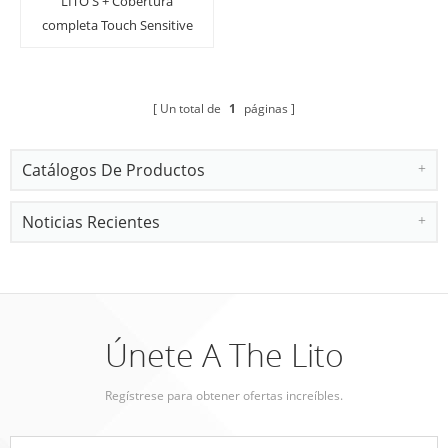
LITO S + Cobertura
completa Touch Sensitive
Perfect Protection
Estuche para reloj y
protector de pantalla
Un total de
1
páginas
para reloj
Catálogos De Productos
Noticias Recientes
Únete A The Lito
Regístrese para obtener ofertas increíbles.