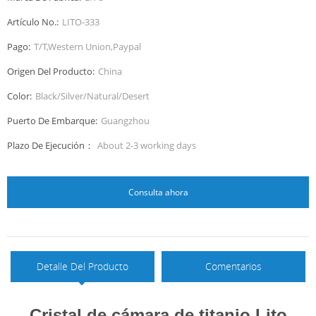
Artículo No.:
LITO-333
Pago:
T/T,Western Union,Paypal
Origen Del Producto:
China
Color:
Black/Silver/Natural/Desert
Puerto De Embarque:
Guangzhou
Plazo De Ejecución：
About 2-3 working days
Consulta ahora
Detalle Del Producto
Comentarios
Cristal de cámara de titanio Lito