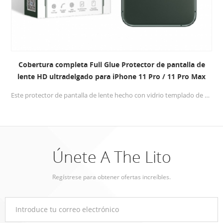
Cobertura completa Full Glue Protector de pantalla de
lente HD ultradelgado para iPhone 11 Pro / 11 Pro Max
Este protector de pantalla de lente hecho con vidrio templado de alta calidad 0,33 mm ultra delgado diseño, Dureza 9H , proteja la lente de su iPhone 11 pro / 11 pro max de manera efectiva romper .
Únete A The Lito
Regístrese para obtener ofertas increíbles.