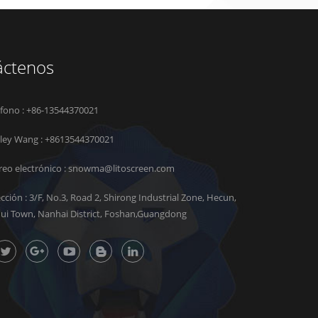
áctenos
éfono : +86-13544370021
rley Wang :
+8613544370021
reo electrónico :
snowma@litoscreen.com
ección : 3/F, No.3, Road 2, Shirong Industrial Zone, Hecun,
hui Town, Nanhai District, Foshan,Guangdong