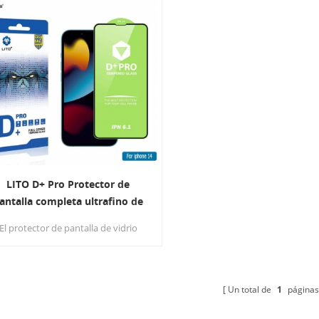
LITO D+ Pro Protector de
antalla completa ultrafino de
idrio templado para iPhone 14
El protector de pantalla de vidrio
templado ultrafino D+ PRO utiliza
vidrio de 0,25 mm de espesor, y
penas se puede sentir la existencia
e la película protectora cuando se
Un total de
1
páginas
usa en un teléfono móvil,
estaurando la sensación de metal