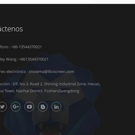
áctenos
éfono : +86-13544370021
rley Wang :
+8613544370021
reo electrónico :
snowma@litoscreen.com
ección : 3/F, No.3, Road 2, Shirong Industrial Zone, Hecun,
hui Town, Nanhai District, Foshan,Guangdong