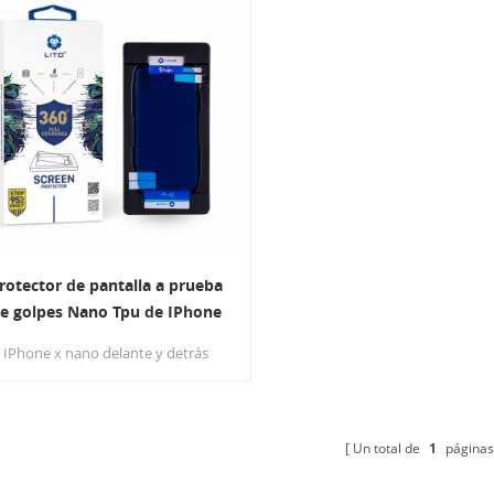
rotector de pantalla a prueba
e golpes Nano Tpu de IPhone
X con herramienta de
IPhone x nano delante y detrás
aplicación
pantalla protegida r es solo una
elícula estirable de silicona de 0,18
mm de TPU, con ajuste invisible y
sensación táctil de alta respuesta.
Un total de
1
páginas